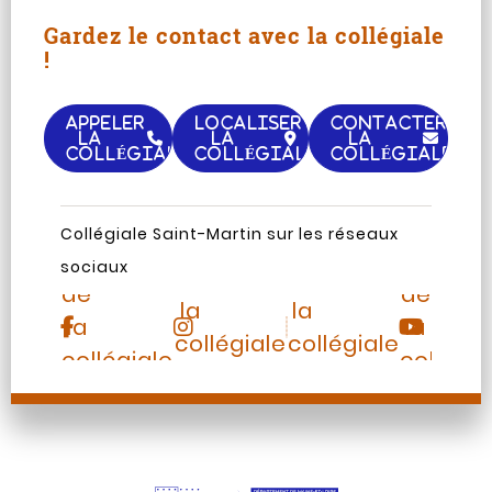
Gardez le contact avec la collégiale
!
APPELER
LOCALISER
CONTACTER
LA
LA
LA
COLLÉGIALE
COLLÉGIALE
COLLÉGIALE
Page
Chaine
Collégiale Saint-Martin sur les réseaux
Instagram
TripAdvisor
Facebook
Youtub
sociaux
de
de
de
de
la
la
la
la
collégiale
collégiale
collégiale
collégia
Saint-
Saint-
Saint-
Saint-
Martin
Martin
Martin
Martin