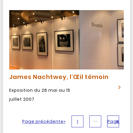
James Nachtwey, l'Œil témoin
Exposition du 26 mai au 15
juillet 2007
....
Page précédente
«
1
Page
4