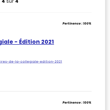
à
4
sur
4
Pertinence :
100%
giale - Édition 2021
aires-de-la-collegiale-edition-2021
Pertinence :
100%