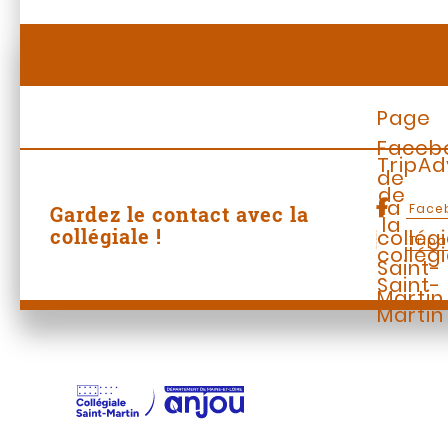
Page
Faceb
TripAd
de
de
la
Face
Gardez le contact avec la
la
collégiale !
collég
Tripa
collég
Saint-
Saint-
Martin
Martin