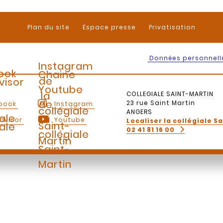
Plan du site
Espace presse
Privatisation
Données personnell
Instagram
ook
Chaine
de
visor
Youtube
la
COLLEGIALE SAINT-MARTIN
de
23 rue Saint Martin
book
Instagram
collégiale
ANGERS
iale
la
dvisor
Youtube
Localiser la collégiale S
Saint-
iale
02 41 81 16 00
collégiale
Martin
Saint-
Martin