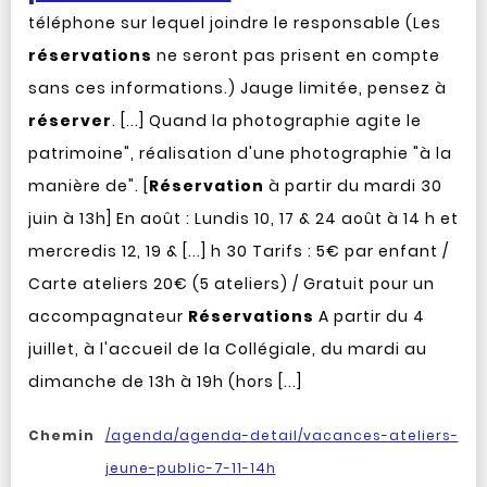
téléphone sur lequel joindre le responsable (Les
réservations
ne seront pas prisent en compte
sans ces informations.) Jauge limitée, pensez à
réserver
. [...] Quand la photographie agite le
patrimoine", réalisation d'une photographie "à la
manière de". [
Réservation
à partir du mardi 30
juin à 13h] En août : Lundis 10, 17 & 24 août à 14 h et
mercredis 12, 19 & [...] h 30 Tarifs : 5€ par enfant /
Carte ateliers 20€ (5 ateliers) / Gratuit pour un
accompagnateur
Réservations
A partir du 4
juillet, à l'accueil de la Collégiale, du mardi au
dimanche de 13h à 19h (hors [...]
Chemin
/agenda/agenda-detail/vacances-ateliers-
jeune-public-7-11-14h