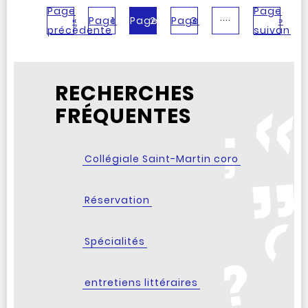
Page
Page
....
«
Page
1
Page
2
Page
3
»
précédente
suivante
RECHERCHES
FRÉQUENTES
Collégiale Saint-Martin coro
Réservation
Spécialités
entretiens littéraires