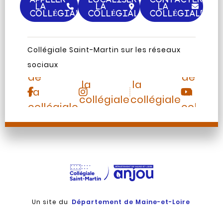
LA
LA
LA
COLLÉGIALE
COLLÉGIALE
COLLÉGIALE
Page
Chaine
Collégiale Saint-Martin sur les réseaux
Instagram
TripAdvisor
Facebook
Youtub
sociaux
de
de
de
de
la
la
la
la
collégiale
collégiale
collégiale
collégia
Saint-
Saint-
Saint-
Saint-
Martin
Martin
Martin
Martin
Un site du
Département de Maine-et-Loire