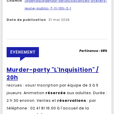
Chemin
/agenda/agenda-detail/vacances-ateliers-
jeune-public-7-11-10h-2-1
Date de publication
31 mai 2026
Pertinence :
98%
ÉVÈNEMENT
Murder-party "L'Inquisition" /
20h
recrues : vous! Inscription par équipe de 3 à 5
joueurs. Animation
réservée
aux adultes. Durée :
2 h 30 environ. Ventes et
réservations
: par
téléphone : 02 41 81 16 00 à l'accueil de la