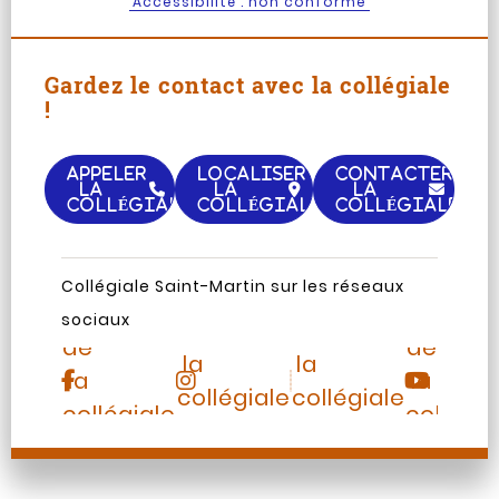
Accessibilité : non conforme
Gardez le contact avec la collégiale
!
APPELER
LOCALISER
CONTACTER
LA
LA
LA
COLLÉGIALE
COLLÉGIALE
COLLÉGIALE
Page
Chaine
Collégiale Saint-Martin sur les réseaux
Instagram
TripAdvisor
Facebook
Youtub
sociaux
de
de
de
de
la
la
la
la
collégiale
collégiale
collégiale
collégia
Saint-
Saint-
Saint-
Saint-
Martin
Martin
Martin
Martin