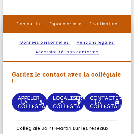
Plan du site
Espace presse
Privatisation
Données personnelles
Mentions légales
Accessibilité : non conforme
Gardez le contact avec la collégiale
!
APPELER
LOCALISER
CONTACTER
LA
LA
LA
COLLÉGIALE
COLLÉGIALE
COLLÉGIALE
Page
Chaine
Collégiale Saint-Martin sur les réseaux
Instagram
TripAdvisor