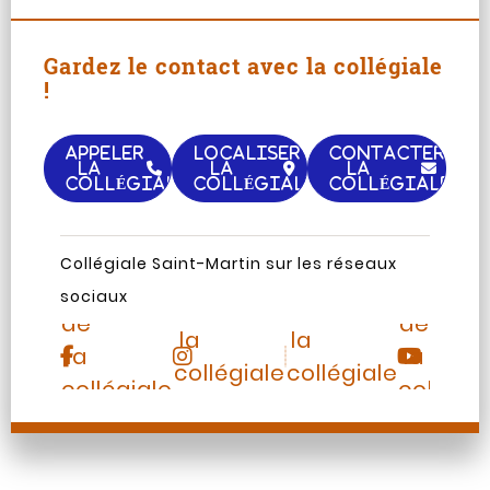
Gardez le contact avec la collégiale
!
APPELER
LOCALISER
CONTACTER
LA
LA
LA
COLLÉGIALE
COLLÉGIALE
COLLÉGIALE
Page
Chaine
Collégiale Saint-Martin sur les réseaux
Instagram
TripAdvisor
Facebook
Youtub
sociaux
de
de
de
de
la
la
la
la
collégiale
collégiale
collégiale
collégia
Saint-
Saint-
Saint-
Saint-
Martin
Martin
Martin
Martin