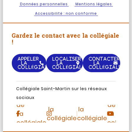
Données personnelles
Mentions légales
Accessibilité : non conforme
Gardez le contact avec la collégiale
!
APPELER
LOCALISER
CONTACTER
LA
LA
LA
COLLÉGIALE
COLLÉGIALE
COLLÉGIALE
Page
Chaine
Collégiale Saint-Martin sur les réseaux
Instagram
TripAdvisor
Facebook
Youtub
sociaux
de
de
de
de
la
la
la
la
collégiale
collégiale
collégiale
collégia
Saint-
Saint-
Saint-
Saint-