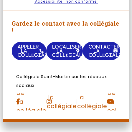
Accessibilité : non conforme
Gardez le contact avec la collégiale
!
APPELER
LOCALISER
CONTACTER
LA
LA
LA
COLLÉGIALE
COLLÉGIALE
COLLÉGIALE
Page
Chaine
Collégiale Saint-Martin sur les réseaux
Instagram
TripAdvisor
Facebook
Youtub
sociaux
de
de
de
de
la
la
la
la
collégiale
collégiale
collégiale
collégia
Saint-
Saint-
Saint-
Saint-
Martin
Martin
Martin
Martin