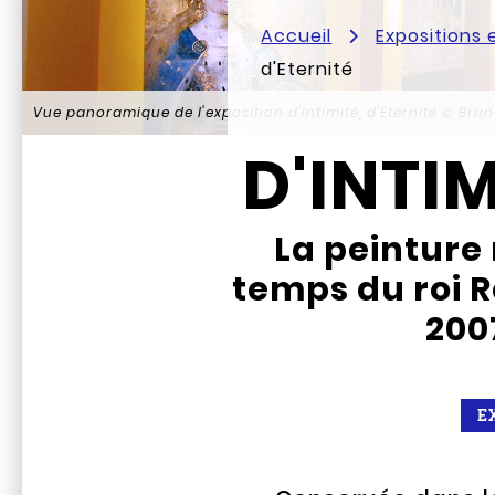
Accueil
Expositions
d'Eternité
Vue panoramique de l'exposition d'Intimité, d'Eternité
© Brun
D'INTIM
La peintur
temps du roi R
200
E