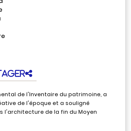
la
e
a
re
e
tager
ental de l'Inventaire du patrimoine, a
éative de l'époque et a souligné
 l'architecture de la fin du Moyen