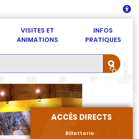
ontenu
O
VISITES ET
INFOS
ANIMATIONS
PRATIQUES
Lancer la 
ACCÈS DIRECTS
Billetterie