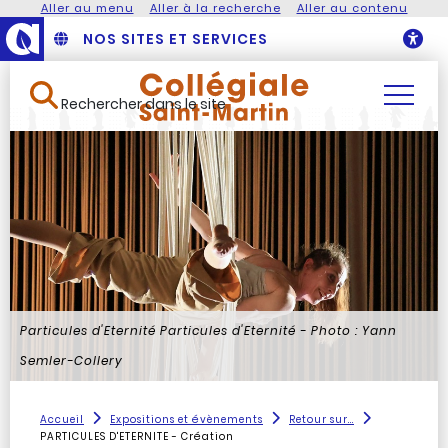
Aller au menu
Aller à la recherche
Aller au contenu
NOS SITES ET SERVICES
O
Rechercher dans le site
Particules d'Eternité
Particules d'Eternité - Photo : Yann
Semler-Collery
Accueil
Expositions et évènements
Retour sur...
PARTICULES D'ETERNITE - Création