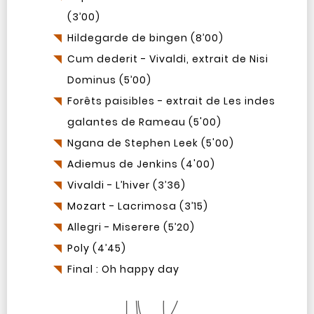
(3’00)
Hildegarde de bingen (8’00)
Cum dederit - Vivaldi, extrait de Nisi
Dominus (5’00)
Forêts paisibles - extrait de Les indes
galantes de Rameau (5'00)
Ngana de Stephen Leek (5'00)
Adiemus de Jenkins (4'00)
Vivaldi - L’hiver (3’36)
Mozart - Lacrimosa (3’15)
Allegri - Miserere (5’20)
Poly (4’45)
Final : Oh happy day