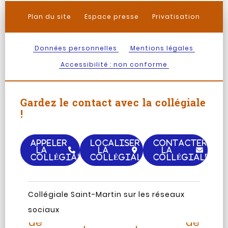
Plan du site
Espace presse
Privatisation
Données personnelles
Mentions légales
Accessibilité : non conforme
Gardez le contact avec la collégiale
!
APPELER
LOCALISER
CONTACTER
LA
LA
LA
COLLÉGIALE
COLLÉGIALE
COLLÉGIALE
Page
Chaine
Collégiale Saint-Martin sur les réseaux
Instagram
TripAdvisor
Facebook
Youtub
sociaux
de
de
de
de