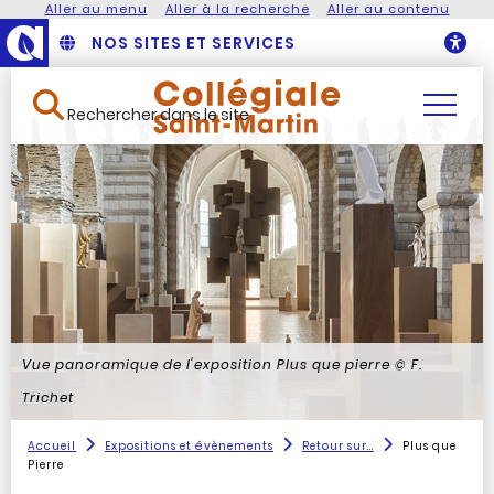
Aller au menu
Aller à la recherche
Aller au contenu
NOS SITES ET SERVICES
O
Rechercher dans le site
Vue panoramique de l'exposition Plus que pierre
© F.
Trichet
Accueil
Expositions et évènements
Retour sur...
Plus que
Pierre