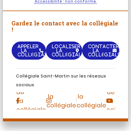
Accessibilité : non conforme
Gardez le contact avec la collégiale
!
APPELER
LOCALISER
CONTACTER
LA
LA
LA
COLLÉGIALE
COLLÉGIALE
COLLÉGIALE
Page
Chaine
Collégiale Saint-Martin sur les réseaux
Instagram
TripAdvisor
Facebook
Youtub
sociaux
de
de
de
de
la
la
la
la
collégiale
collégiale
collégiale
collégia
Saint-
Saint-
Saint-
Saint-
Martin
Martin
Martin
Martin