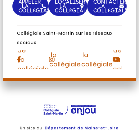
APPELER
LOCALISER
CONTACTER
LA
LA
LA
COLLÉGIALE
COLLÉGIALE
COLLÉGIALE
Page
Chaine
Collégiale Saint-Martin sur les réseaux
Instagram
TripAdvisor
Facebook
Youtub
sociaux
de
de
de
de
la
la
la
la
collégiale
collégiale
collégiale
collégia
Saint-
Saint-
Saint-
Saint-
Martin
Martin
Martin
Martin
Un site du
Département de Maine-et-Loire