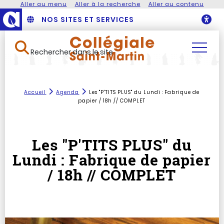
Aller au menu
Aller à la recherche
Aller au contenu
NOS SITES ET SERVICES
O
Rechercher dans le site
Accueil
Agenda
Les "P'TITS PLUS" du Lundi : Fabrique de
papier / 18h // COMPLET
Les "P'TITS PLUS" du
Lundi : Fabrique de papier
/ 18h // COMPLET