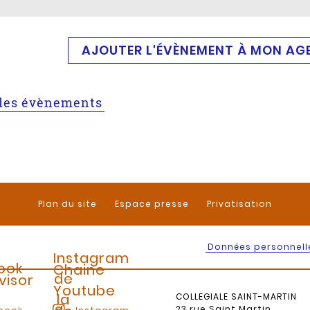
AJOUTER L'ÉVÈNEMENT À MON AG
e des évènements
Plan du site
Espace presse
Privatisation
Données personnell
Instagram
ook
Chaine
de
visor
Youtube
la
COLLEGIALE SAINT-MARTIN
23 rue Saint Martin