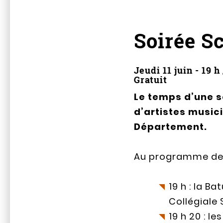
Soirée S
Jeudi 11 juin - 19 h 
Gratuit
Le temps d’une so
d’artistes musi
Département.
Au programme de 
19 h : la B
Collégiale 
19 h 20 : l