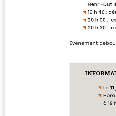
Henri-Duti
19 h 40 : 
20 h 00 : l
20 h 30 : l
Evénément debou
INFORMAT
Le
11
Horai
à 19 