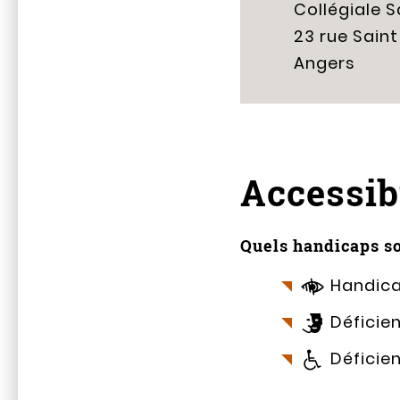
Collégiale S
23 rue Saint
Angers
Accessibi
Quels handicaps so
Handica
Déficie
Déficie