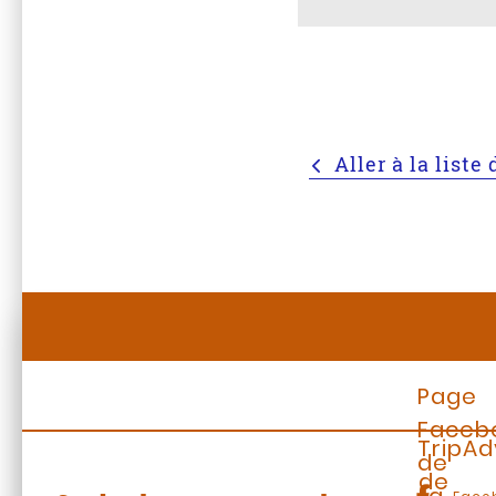
Aller à la list
Page
Faceb
TripAd
de
de
la