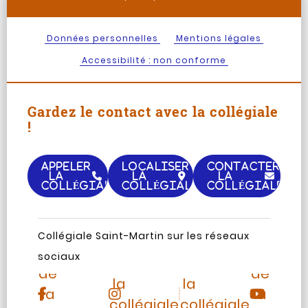
Données personnelles
Mentions légales
Accessibilité : non conforme
Gardez le contact avec la collégiale
!
APPELER
LOCALISER
CONTACTER
LA
LA
LA
COLLÉGIALE
COLLÉGIALE
COLLÉGIALE
Page
Chaine
Collégiale Saint-Martin sur les réseaux
Instagram
TripAdvisor
Facebook
Youtub
sociaux
de
de
de
de
la
la
la
la
collégiale
collégiale