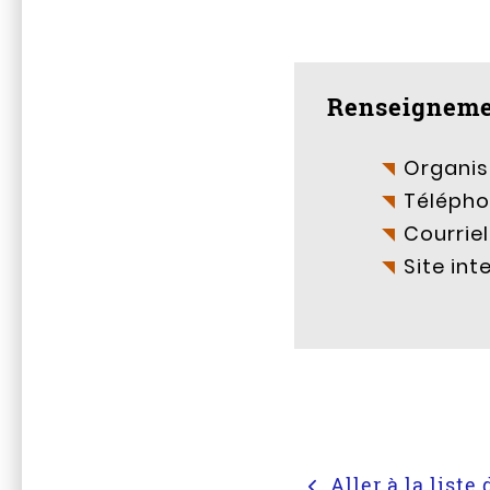
Renseigneme
Organis
Télépho
Courriel
Site int
Aller à la list