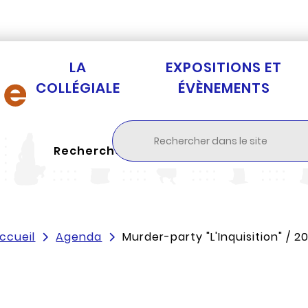
Aller au menu
Aller à la recherche
Aller au c
LA
EXPOSITIONS ET
COLLÉGIALE
ÉVÈNEMENTS
Rechercher
ccueil
Agenda
Murder-party "L'Inquisition" / 2