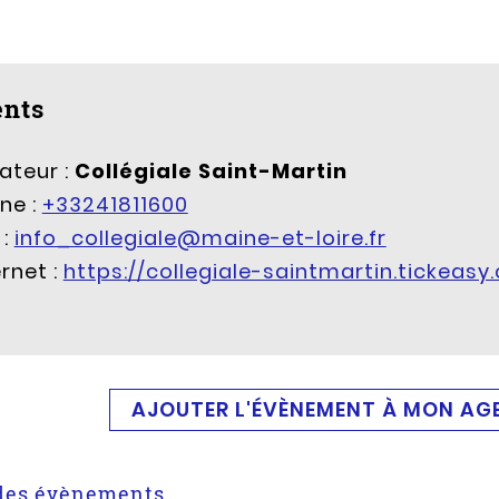
nts
ateur :
Collégiale Saint-Martin
ne :
+33241811600
 :
info_collegiale@maine-et-loire.fr
ernet :
https://collegiale-saintmartin.tickeasy
AJOUTER L'ÉVÈNEMENT À MON AG
e des évènements