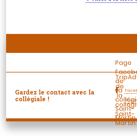
Page
Faceb
TripAd
de
de
la
Face
Gardez le contact avec la
la
collégiale !
collég
Tripa
collég
Saint-
Saint-
Martin
Martin