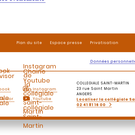
Plan du site
Espace presse
Privatisation
Données personnell
Instagram
ook
Chaine
de
visor
Youtube
la
COLLEGIALE SAINT-MARTIN
de
23 rue Saint Martin
book
Instagram
collégiale
ANGERS
iale
la
dvisor
Youtube
Localiser la collégiale S
Saint-
iale
02 41 81 16 00
collégiale
Martin
Saint-
Martin