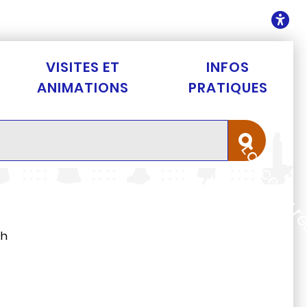
ontenu
O
VISITES ET
INFOS
ANIMATIONS
PRATIQUES
Lancer la 
0h