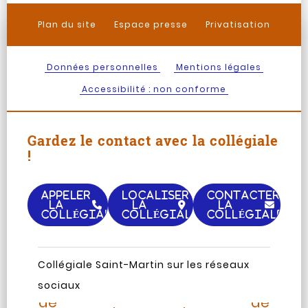
Plan du site
Espace presse
Privatisation
Données personnelles
Mentions légales
Accessibilité : non conforme
Gardez le contact avec la collégiale
!
APPELER
LOCALISER
CONTACTER
LA
LA
LA
COLLÉGIALE
COLLÉGIALE
COLLÉGIALE
Page
Chaine
Collégiale Saint-Martin sur les réseaux
Instagram
TripAdvisor
Facebook
Youtub
sociaux
de
de
de
de