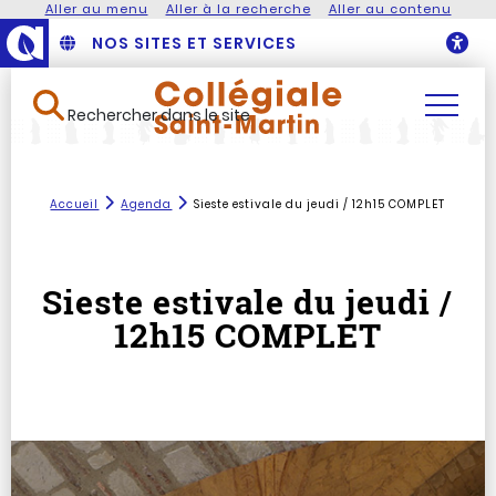
Aller au menu
Aller à la recherche
Aller au contenu
NOS SITES ET SERVICES
O
Rechercher dans le site
Accueil
Agenda
Sieste estivale du jeudi / 12h15 COMPLET
Sieste estivale du jeudi /
12h15 COMPLET