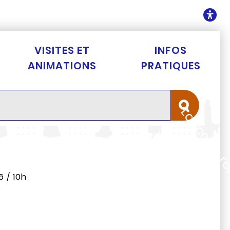
ontenu
O
VISITES ET
INFOS
ANIMATIONS
PRATIQUES
Lancer la 
6 / 10h