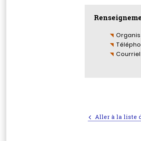
Renseigneme
Organis
Télépho
Courriel
Aller à la list