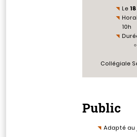
Le
18
Horai
10h
Durée
Collégiale S
Public
Adapté au 