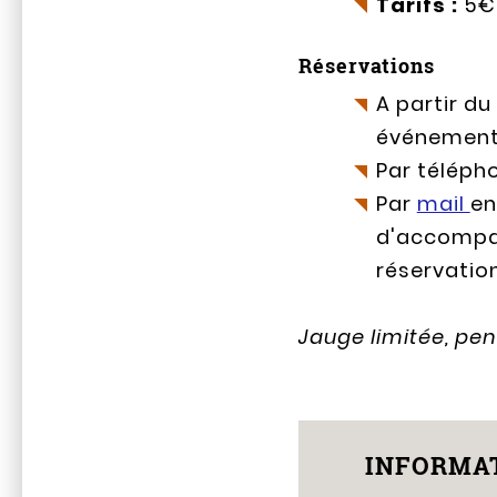
Tarifs :
5€ 
Réservations
A partir du
événement
Par télépho
Par
mail
en
d'accompag
réservatio
Jauge limitée, pen
INFORMAT