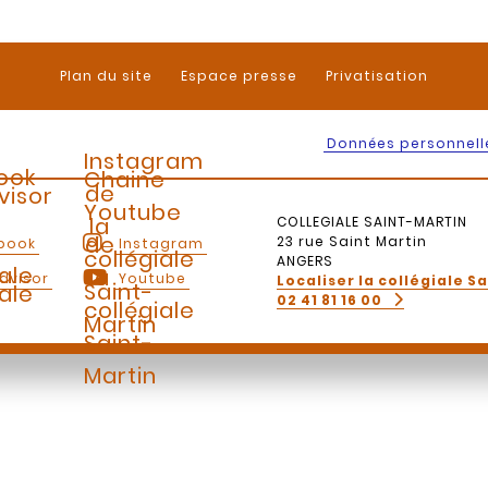
Plan du site
Espace presse
Privatisation
Données personnell
Instagram
ook
Chaine
de
visor
Youtube
la
COLLEGIALE SAINT-MARTIN
de
23 rue Saint Martin
book
Instagram
collégiale
ANGERS
iale
la
dvisor
Youtube
Localiser la collégiale S
Saint-
iale
02 41 81 16 00
collégiale
Martin
Saint-
Martin