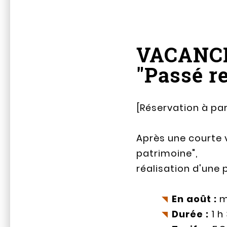
VACANC
"Passé r
[Réservation à par
Après une courte 
patrimoine",
réalisation d'une 
En août :
ma
Durée :
1 h