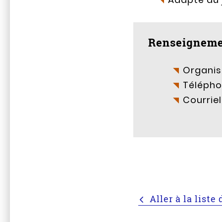
Renseigneme
Organis
Télépho
Courriel
Aller à la list