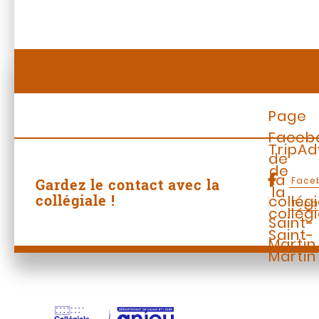
Page
Faceb
TripAd
de
de
la
Face
Gardez le contact avec la
la
collégiale !
collég
Tripa
collég
Saint-
Saint-
Martin
Martin