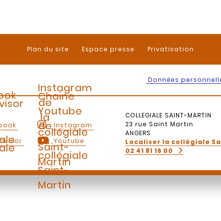
Plan du site
Espace presse
Privatisation
Données personnell
Instagram
ook
Chaine
de
visor
Youtube
la
COLLEGIALE SAINT-MARTIN
de
23 rue Saint Martin
book
Instagram
collégiale
ANGERS
iale
la
dvisor
Youtube
Localiser la collégiale S
Saint-
iale
02 41 81 16 00
collégiale
Martin
Saint-
Martin