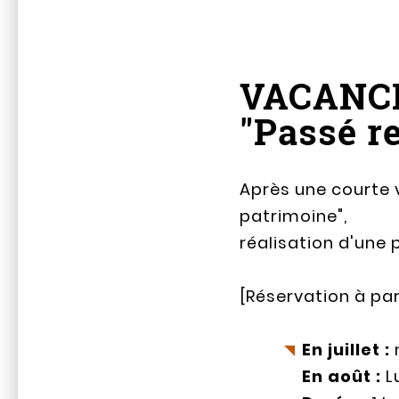
VACANC
"Passé r
Après une courte 
patrimoine",
réalisation d'une 
[Réservation à par
En juillet :
m
En août :
Lu