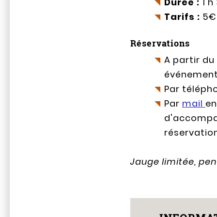
Durée :
1 h
Tarifs :
5€ 
Réservations
A partir du
événement
Par télépho
Par
mail
en
d'accompag
réservatio
Jauge limitée, pen