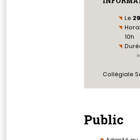
INFORMAT
Le
29
Horai
10h
Durée
Collégiale S
Public
Adapté au 