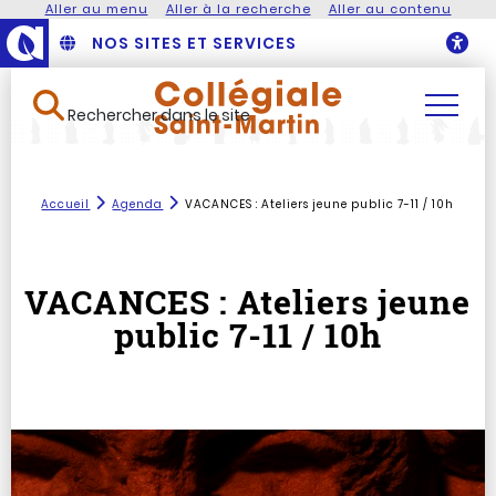
Aller au menu
Aller à la recherche
Aller au contenu
NOS SITES ET SERVICES
O
Rechercher dans le site
Accueil
Agenda
VACANCES : Ateliers jeune public 7-11 / 10h
VACANCES : Ateliers jeune
public 7-11 / 10h