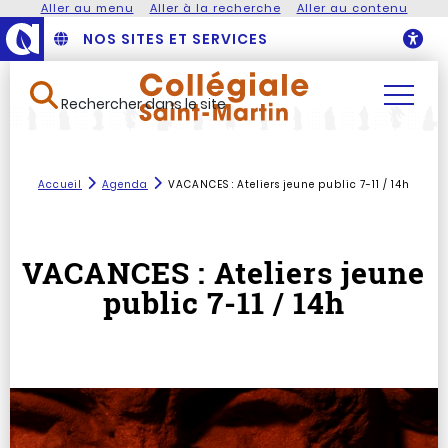
Aller au menu
Aller à la recherche
Aller au contenu
NOS SITES ET SERVICES
O
Rechercher dans le site
Accueil
Agenda
VACANCES : Ateliers jeune public 7-11 / 14h
VACANCES : Ateliers jeune
public 7-11 / 14h