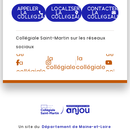
APPELER
LOCALISER
CONTACTER
LA
LA
LA
COLLÉGIALE
COLLÉGIALE
COLLÉGIALE
Page
Chaine
Collégiale Saint-Martin sur les réseaux
Instagram
TripAdvisor
Facebook
Youtub
sociaux
de
de
de
de
la
la
la
la
collégiale
collégiale
collégiale
collégia
Saint-
Saint-
Saint-
Saint-
Martin
Martin
Martin
Martin
Un site du
Département de Maine-et-Loire