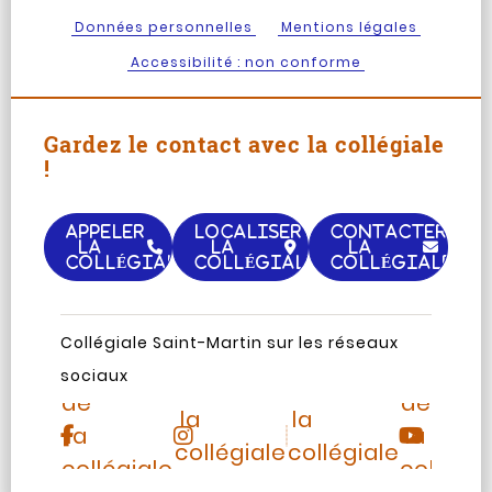
Données personnelles
Mentions légales
Accessibilité : non conforme
Gardez le contact avec la collégiale
!
APPELER
LOCALISER
CONTACTER
LA
LA
LA
COLLÉGIALE
COLLÉGIALE
COLLÉGIALE
Page
Chaine
Collégiale Saint-Martin sur les réseaux
Instagram
TripAdvisor
Facebook
Youtub
sociaux
de
de
de
de
la
la
la
la
collégiale
collégiale
collégiale
collégia
Saint-
Saint-