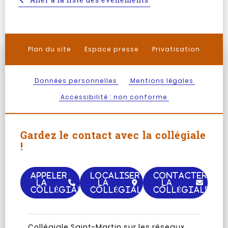
Plan du site
Espace presse
Privatisation
Données personnelles
Mentions légales
Accessibilité : non conforme
Gardez le contact avec la collégiale
!
APPELER
LOCALISER
CONTACTER
LA
LA
LA
COLLÉGIALE
COLLÉGIALE
COLLÉGIALE
Page
Chaine
Collégiale Saint-Martin sur les réseaux