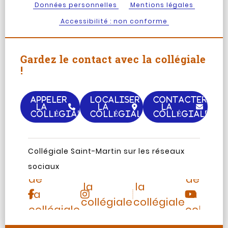
Données personnelles
Mentions légales
Accessibilité : non conforme
Gardez le contact avec la collégiale
!
APPELER
LOCALISER
CONTACTER
LA
LA
LA
COLLÉGIALE
COLLÉGIALE
COLLÉGIALE
Page
Chaine
Collégiale Saint-Martin sur les réseaux
Instagram
TripAdvisor
Facebook
Youtub
sociaux
de
de
de
de
la
la
la
la
collégiale
collégiale
collégiale
collégia
Saint-
Saint-
Saint-
Saint-