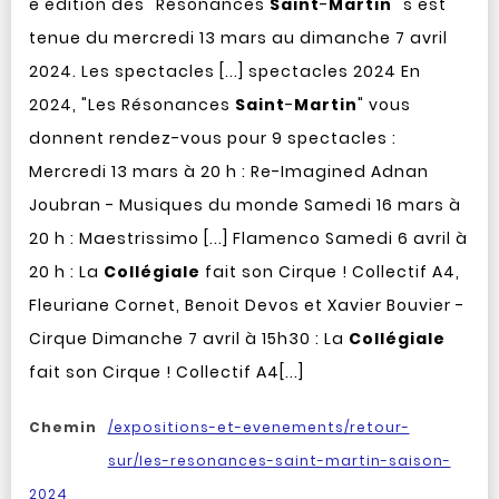
e édition des "Résonances
Saint
-
Martin
" s'est
tenue du mercredi 13 mars au dimanche 7 avril
2024. Les spectacles [...] spectacles 2024 En
2024, "Les Résonances
Saint
-
Martin
" vous
donnent rendez-vous pour 9 spectacles :
Mercredi 13 mars à 20 h : Re-Imagined Adnan
Joubran - Musiques du monde Samedi 16 mars à
20 h : Maestrissimo [...] Flamenco Samedi 6 avril à
20 h : La
Collégiale
fait son Cirque ! Collectif A4,
Fleuriane Cornet, Benoit Devos et Xavier Bouvier -
Cirque Dimanche 7 avril à 15h30 : La
Collégiale
fait son Cirque ! Collectif A4[...]
Chemin
/expositions-et-evenements/retour-
sur/les-resonances-saint-martin-saison-
2024