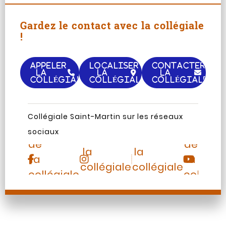
Gardez le contact avec la collégiale
!
APPELER
LOCALISER
CONTACTER
LA
LA
LA
COLLÉGIALE
COLLÉGIALE
COLLÉGIALE
Page
Chaine
Collégiale Saint-Martin sur les réseaux
Instagram
TripAdvisor
Facebook
Youtub
sociaux
de
de
de
de
la
la
la
la
collégiale
collégiale
collégiale
collégia
Saint-
Saint-
Saint-
Saint-
Martin
Martin
Martin
Martin